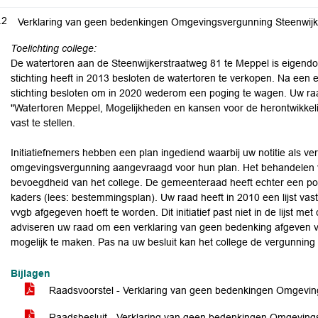
.2
Verklaring van geen bedenkingen Omgevingsvergunning Steenwijk
Toelichting college:
De watertoren aan de Steenwijkerstraatweg 81 te Meppel is eigend
stichting heeft in 2013 besloten de watertoren te verkopen. Na een ee
stichting besloten om in 2020 wederom een poging te wagen. Uw raa
"Watertoren Meppel, Mogelijkheden en kansen voor de herontwikkel
vast te stellen.
Initiatiefnemers hebben een plan ingediend waarbij uw notitie als ver
omgevingsvergunning aangevraagd voor hun plan. Het behandelen 
bevoegdheid van het college. De gemeenteraad heeft echter een pos
kaders (lees: bestemmingsplan). Uw raad heeft in 2010 een lijst va
vvgb afgegeven hoeft te worden. Dit initiatief past niet in de lijst me
adviseren uw raad om een verklaring van geen bedenking afgeven vo
mogelijk te maken. Pas na uw besluit kan het college de vergunning
Bijlagen
Raadsvoorstel - Verklaring van geen bedenkingen Omgevin
Raadsbesluit - Verklaring van geen bedenkingen Omgeving