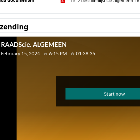
nda documenten
nr. 2 besluitenlijst cie algemeen 1
tzending