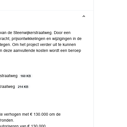
 van de Steenwijkerstraatweg. Door een
cht, prijsontwikkelingen en wijzigingen in de
tegen. Om het project verder uit te kunnen
van deze aanvullende kosten wordt een beroep
rstraatweg
160 KB
straatweg
214 KB
g te verhogen met € 130.000 om de
fronden.
autoriseren van € 130.000.