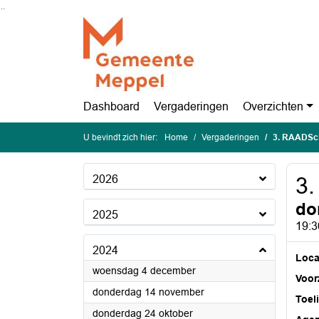
Ga naar de inhoud van deze pagina
Ga naar het zoeken
Ga naar het menu
Dashboard
Vergaderingen
Overzichten
U bevindt zich hier:
Home
Vergaderingen
3. RAADSc
2026
3
do
2025
19:3
2024
Loca
2024
woensdag 4 december
Voorz
2024
donderdag 14 november
Toel
2024
donderdag 24 oktober