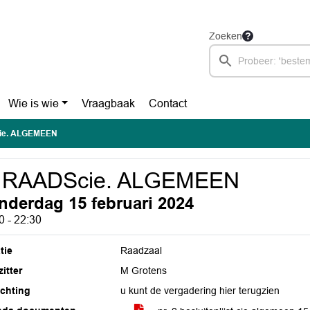
Zoeken
Wie is wie
Vraagbaak
Contact
ie. ALGEMEEN
. RAADScie. ALGEMEEN
nderdag 15 februari 2024
0 - 22:30
tie
Raadzaal
itter
M Grotens
ichting
u kunt de vergadering hier terugzien