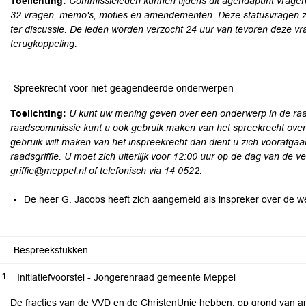
Toelichting:
Commissieleden kunnen tijdens dit agendapunt vragen 
32 vragen, memo's, moties en amendementen. Deze statusvragen zij
ter discussie. De leden worden verzocht 24 uur van tevoren deze v
terugkoppeling.
Spreekrecht voor niet-geagendeerde onderwerpen
Toelichting:
U kunt uw mening geven over een onderwerp in de raa
raadscommissie kunt u ook gebruik maken van het spreekrecht over
gebruik wilt maken van het inspreekrecht dan dient u zich voorafga
raadsgriffie. U moet zich uiterlijk voor 12:00 uur op de dag van de v
griffie@meppel.nl of telefonisch via 14 0522.
De heer G. Jacobs heeft zich aangemeld als inspreker over de we
Bespreekstukken
.1
Initiatiefvoorstel - Jongerenraad gemeente Meppel
De fracties van de VVD en de ChristenUnie hebben, op grond van ar