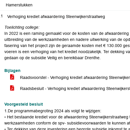
Hamerstukken
.1
Verhoging krediet afwaardering Steenwijkerstraatweg
Toelichting college:
In 2022 is een raming gemaakt voor de kosten van de afwaardering
uitbreiding van de werkzaamheden en nadere uitwerking van de opdra
fasering van het project zijn de geraamde kosten met € 130.000 ges
voeren is een verhoging van het krediet noodzakelijk. Ter dekking 
gedaan op de subsidie Veilig en bereikbaar Drenthe.
Bijlagen
Raadsvoorstel - Verhoging krediet afwaardering Steenwijke
Raadsbesluit - Verhoging krediet afwaardering Steenwijker
Voorgesteld besluit
1.De programmabegroting 2024 als volgt te wijzigen:
• Het bestaande krediet voor de afwaardering Steenwijkerstraatwe
werkzaamheden conform de spv- subsidievoorwaarden te kunnen a
• Ter dekking van deze investering een begrote subsidie inkomst te 