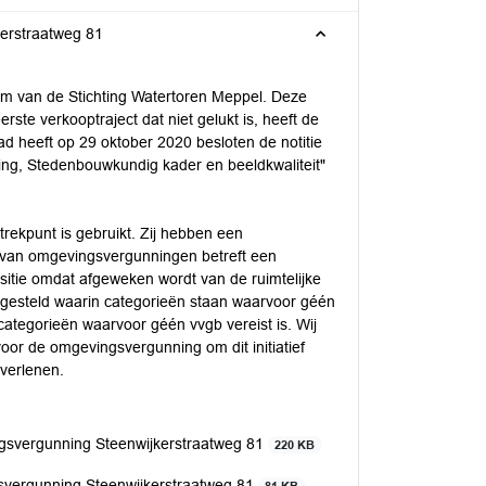
erstraatweg 81
om van de Stichting Watertoren Meppel. Deze
rste verkooptraject dat niet gelukt is, heeft de
d heeft op 29 oktober 2020 besloten de notitie
ing, Stedenbouwkundig kader en beeldkwaliteit"
trekpunt is gebruikt. Zij hebben een
van omgevingsvergunningen betreft een
itie omdat afgeweken wordt van de ruimtelijke
stgesteld waarin categorieën staan waarvoor géén
t categorieën waarvoor géén vvgb vereist is. Wij
or de omgevingsvergunning om dit initiatief
 verlenen.
gsvergunning Steenwijkerstraatweg 81
220 KB
svergunning Steenwijkerstraatweg 81