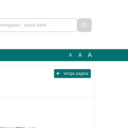
A
A
A
Vorige pagina