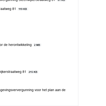
81 KB
traatweg 81
119 KB
or de herontwikkeling
2 MB
jkerstraatweg 81
215 KB
mgevingsververgunning voor het plan aan de