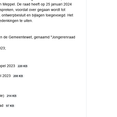
in Meppel. De raad heeft op 25 januari 2024
bespreken, voordat over gegaan wordt tot
l, ontwerpbesluit en bijlagen toegevoegd. Het
denkingen te uiten.
id, van de Gemeentewet, genaamd "Jongerenraad
023;
eppel 2023
220 KB
el 2023
208 KB
tie)
214 KB
aad
97 KB